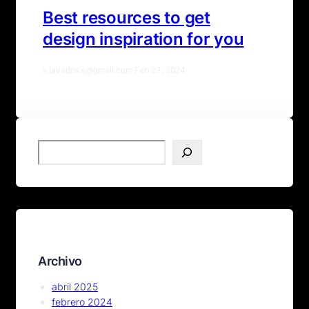
Best resources to get
design inspiration for you
s.lavados.s@gmail.com
·
Feb 23, 2024
S
e
a
r
c
h
Archivo
abril 2025
febrero 2024