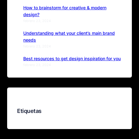
How to brainstorm for creative & modern
design?
febrero 23, 2024
Understanding what your client’s main brand
needs
febrero 23, 2024
Best resources to get design inspiration for you
febrero 23, 2024
Etiquetas