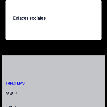
Enlaces sociales
Facebook
Twitter
LinkedIn
Instagram
TRINO FILMS
Vimeo
Instagram
Correo electrónico