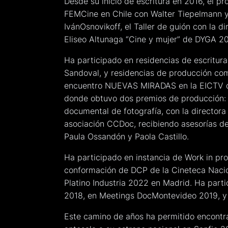
Desde su inicio de escritura en 2016, el p
FEMCine en Chile con Walter Tiepelmann y 
IvánOsnovikoff, el Taller de guión con la 
Eliseo Altunaga “Cine y mujer” de DYGA 20
Ha participado en residencias de escritur
Sandoval, y residencias de producción como
encuentro NUEVAS MIRADAS en la EICTV de
donde obtuvo dos premios de producción: a
documental de fotografía, con la directora 
asociación CCDoc, recibiendo asesorías de 
Paula Ossandón y Paola Castillo.
Ha participado en instancia de Work in p
conformación de DCP de la Cineteca Nacion
Platino Industria 2022 en Madrid. Ha part
2018, en Meetings DocMontevideo 2019, y 
Este camino de años ha permitido encontra