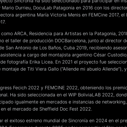
royecto Sincronía ha sido seleccionado para participar en i
Mario Durrieu, DocuLab Patagonia en 2016 con los directore
directora argentina María Victoria Menis en FEMCine 2017, e
17.
a como ARCA, Residencia para Artistas en la Patagonia, 2018
 el taller de producción DOCBarcelona, junto al director de
 San Antonio de Los Baños, Cuba 2019, recibiendo asesorí
sistencia a cargo del montajista argentino César Custodio
de fotografía Erika Licea. En 2021 el proyecto fue seleccion
montaje de Titi Viera Gallo (“Allende mi abuelo Allende”), y
rogress Fecich 2022 y FEMCINE 2022, obteniendo los premio
al. Ha sido seleccionada en el WIP BoliviaLAB 2022, donde
icipado igualmente en mercados e instancias de networking
en el mercado de Sheffield Doc Fest 2022.
r el exitoso estreno mundial de Sincronía en 2024 en el pr