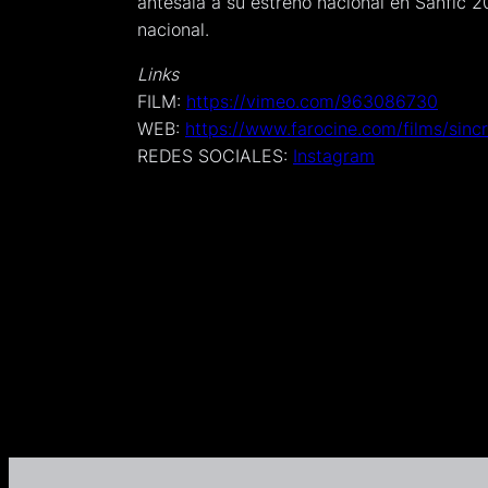
antesala a su estreno nacional en Sanfic 2
nacional.
Links
FILM:
https://vimeo.com/963086730
WEB:
https://www.farocine.com/films/sincr
REDES SOCIALES:
Instagram